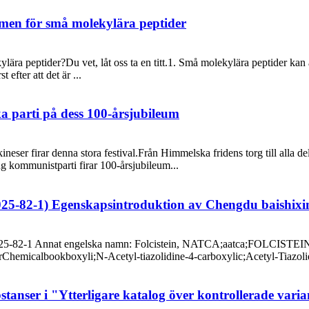
men för små molekylära peptider
a peptider?Du vet, låt oss ta en titt.1. Små molekylära peptider kan a
 efter att det är ...
a parti på dess 100-årsjubileum
neser firar denna stora festival.Från Himmelska fridens torg till alla d
ng kommunistparti firar 100-årsjubileum...
5025-82-1) Egenskapsintroduktion av Chengdu baishixi
025-82-1 Annat engelska namn: Folcistein, NATCA;aatca;FOLCISTEINE;
arChemicalbookboxyli;N-Acetyl-tiazolidine-4-carboxylic;Acetyl-Tiazoli
tanser i "Ytterligare katalog över kontrollerade varia