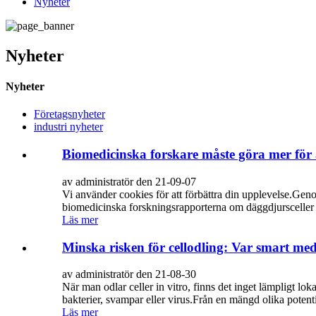
Nyheter
Nyheter
Nyheter
Företagsnyheter
industri nyheter
Biomedicinska forskare måste göra mer för 
av administratör den 21-09-07
Vi använder cookies för att förbättra din upplevelse.Gen
biomedicinska forskningsrapporterna om däggdjursceller bl
Läs mer
Minska risken för cellodling: Var smart me
av administratör den 21-08-30
När man odlar celler in vitro, finns det inget lämpligt lo
bakterier, svampar eller virus.Från en mängd olika potenti
Läs mer