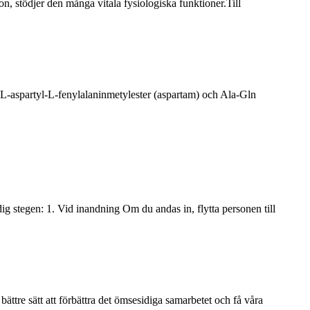
n, stödjer den många vitala fysiologiska funktioner.Till
å L-aspartyl-L-fenylalaninmetylester (aspartam) och Ala-Gln
 dig stegen: 1. Vid inandning Om du andas in, flytta personen till
ttre sätt att förbättra det ömsesidiga samarbetet och få våra