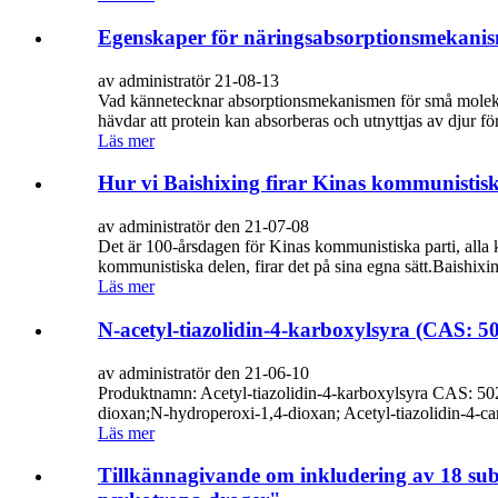
Egenskaper för näringsabsorptionsmekanis
av administratör 21-08-13
Vad kännetecknar absorptionsmekanismen för små molekylär
hävdar att protein kan absorberas och utnyttjas av djur först
Läs mer
Hur vi Baishixing firar Kinas kommunistisk
av administratör den 21-07-08
Det är 100-årsdagen för Kinas kommunistiska parti, alla ki
kommunistiska delen, firar det på sina egna sätt.Baishixi
Läs mer
N-acetyl-tiazolidin-4-karboxylsyra (CAS: 
av administratör den 21-06-10
Produktnamn: Acetyl-tiazolidin-4-karboxylsyra CAS: 5
dioxan;N-hydroperoxi-1,4-dioxan; Acetyl-tiazolidin-4-c
Läs mer
Tillkännagivande om inkludering av 18 subs