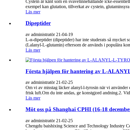
Cystein är känt som en svavelinnehållande icke-essentiel
exempel kan glutation, tillverkat av cystein, glutaminsyra
Läs mer
Dipeptider
av administratör 21-04-19
L-α-dipeptider (dipeptider) har inte studerats så mycket
(Lalanyl-L-glutamin) eftersom de används i populära kom
Läs mer
Första hjälpen för hantering av L-ALA
av administratör 21-02-25
Om vi ​​av misstag läcker alanyl-l-tyrosin när vi använder
frisk luft.Om du inte andas, ge konstgjord andning.2. Vi
Läs mer
Möt oss på Shanghai CPHI (16-18 decemb
av administratör 21-02-25
Chengdu baishixing Science and Technology Industry Co., L