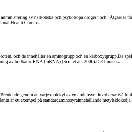
 administrering av narkotiska och psykotropa droger" och "Åtgärder fö
ational Health Comm...
otein, och de innehåller en aminogrupp och en karboxylgrupp.De spelar
ttning av budbärar-RNA (mRNA) (Scot et al., 2006).Det finns o...
örenklade genom att varje molekyl av en aminosyra involverar två fu
Alanin är ett exempel på standardaminosyrainnehållande metylsidokedja.