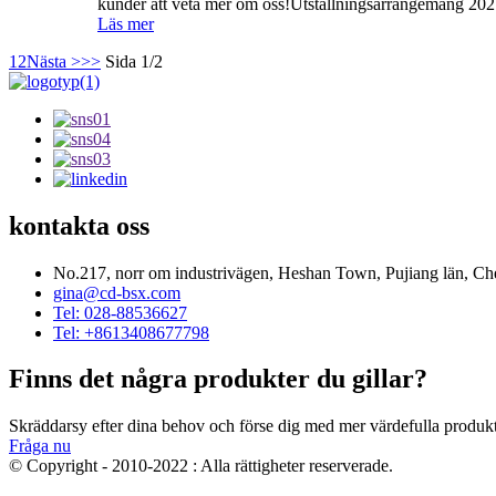
kunder att veta mer om oss!Utställningsarrangemang 2
Läs mer
1
2
Nästa >
>>
Sida 1/2
kontakta oss
No.217, norr om industrivägen, Heshan Town, Pujiang län, Ch
gina@cd-bsx.com
Tel: 028-88536627
Tel: +8613408677798
Finns det några produkter du gillar?
Skräddarsy efter dina behov och förse dig med mer värdefulla produkt
Fråga nu
© Copyright - 2010-2022 : Alla rättigheter reserverade.