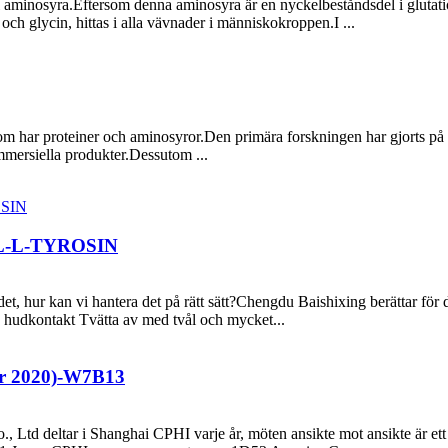
l aminosyra.Eftersom denna aminosyra är en nyckelbeståndsdel i glutatio
 och glycin, hittas i alla vävnader i människokroppen.I ...
 som har proteiner och aminosyror.Den primära forskningen har gjorts p
mersiella produkter.Dessutom ...
NYL-L-TYROSIN
 det, hur kan vi hantera det på rätt sätt?Chengdu Baishixing berättar för
d hudkontakt Tvätta av med tvål och mycket...
er 2020)-W7B13
td deltar i Shanghai CPHI varje år, möten ansikte mot ansikte är ett bä