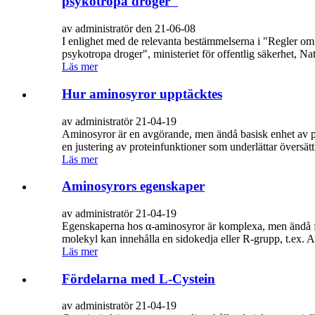
psykotropa droger"
av administratör den 21-06-08
I enlighet med de relevanta bestämmelserna i "Regler om
psykotropa droger", ministeriet för offentlig säkerhet, N
Läs mer
Hur aminosyror upptäcktes
av administratör 21-04-19
Aminosyror är en avgörande, men ändå basisk enhet av pr
en justering av proteinfunktioner som underlättar översä
Läs mer
Aminosyrors egenskaper
av administratör 21-04-19
Egenskaperna hos α-aminosyror är komplexa, men ändå f
molekyl kan innehålla en sidokedja eller R-grupp, t.ex. 
Läs mer
Fördelarna med L-Cystein
av administratör 21-04-19