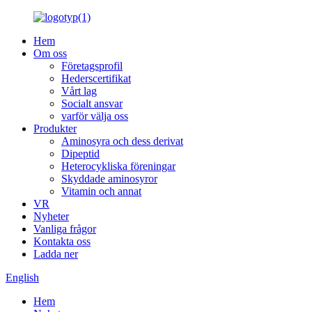
Hem
Om oss
Företagsprofil
Hederscertifikat
Vårt lag
Socialt ansvar
varför välja oss
Produkter
Aminosyra och dess derivat
Dipeptid
Heterocykliska föreningar
Skyddade aminosyror
Vitamin och annat
VR
Nyheter
Vanliga frågor
Kontakta oss
Ladda ner
English
Hem