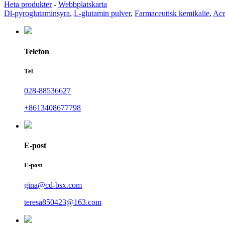
Heta produkter
-
Webbplatskarta
Dl-pyroglutaminsyra
,
L-glutamin pulver
,
Farmaceutisk kemikalie
,
Ace
Telefon
Tel
028-88536627
+8613408677798
E-post
E-post
gina@cd-bsx.com
teresa850423@163.com