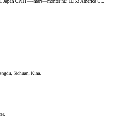
021 Japan CPHI —-mars—monter nr.: 1D53 America C...
engdu, Sichuan, Kina.
er.