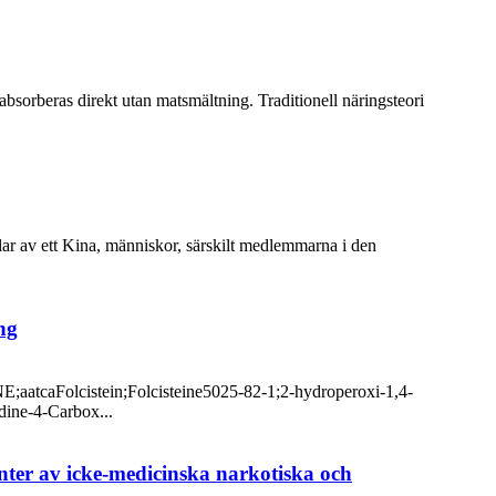
bsorberas direkt utan matsmältning. Traditionell näringsteori
elar av ett Kina, människor, särskilt medlemmarna i den
ng
aatcaFolcistein;Folcisteine5025-82-1;2-hydroperoxi-1,4-
dine-4-Carbox...
nter av icke-medicinska narkotiska och